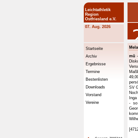
Leichtathletik
Region
Ostfriesland e.V.
07. Aug. 2026
Mela
Startseite
mü
-
Archiv
Disk
Ergebnisse
Vers
Termine
Maßb
49,0
Bestenlisten
pers
Downloads
SV G
Noch
Vorstand
Inga
Vereine
- so
Geor
kom
Wilh
[471