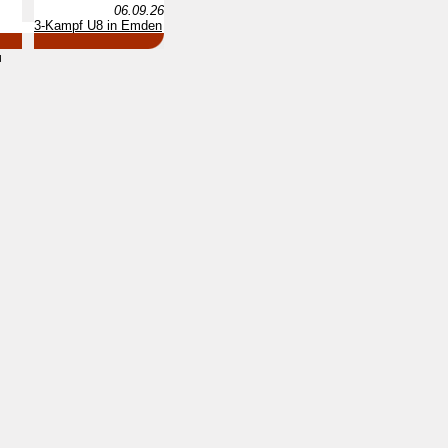
06.09.26
3-Kampf U8 in Emden
d