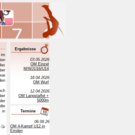
Ergebnisse
 im
03.05.2026
ten
OM Einzel
das
M/WJU16/U14
ber
eue
18.04.2026
den
OM Wurf
och
12.04.2026
ber
OM Langstaffel +
5000m
der
die
 in
Termine
06.09.26
OM 4-Kampf U12 in
Emden