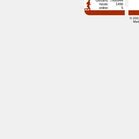
Gesamt:
7995944
heute:
1496
online:
5
© 200
Mar