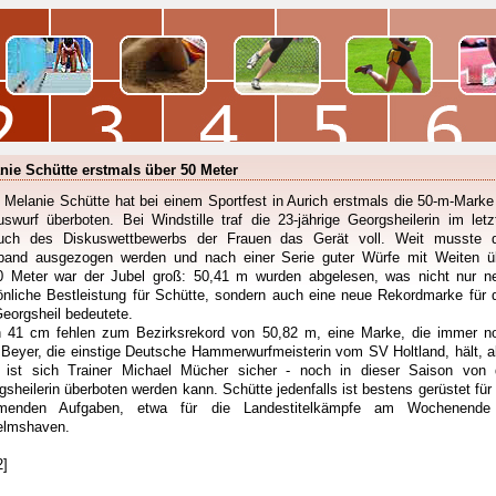
nie Schütte erstmals über 50 Meter
 Melanie Schütte hat bei einem Sportfest in Aurich erstmals die 50-m-Marke
uswurf überboten. Bei Windstille traf die 23-jährige Georgsheilerin im letz
uch des Diskuswettbewerbs der Frauen das Gerät voll. Weit musste 
and ausgezogen werden und nach einer Serie guter Würfe mit Weiten ü
0 Meter war der Jubel groß: 50,41 m wurden abgelesen, was nicht nur n
önliche Bestleistung für Schütte, sondern auch eine neue Rekordmarke für 
eorgsheil bedeutete.
 41 cm fehlen zum Bezirksrekord von 50,82 m, eine Marke, die immer n
 Beyer, die einstige Deutsche Hammerwurfmeisterin vom SV Holtland, hält, a
 ist sich Trainer Michael Mücher sicher - noch in dieser Saison von 
gsheilerin überboten werden kann. Schütte jedenfalls ist bestens gerüstet für 
menden Aufgaben, etwa für die Landestitelkämpfe am Wochenende
elmshaven.
2]