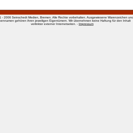
1 - 2006 Seinschedt Medien, Bremen. Alle Rechte vorbehalten. Ausgewiesene Warenzeichen un
kennamen gehören ihren jeweiligen Eigentümern. Wir übernehmen keine Haftung für den Inhalt
verlinkter externer Internetseiten. -
Impressum