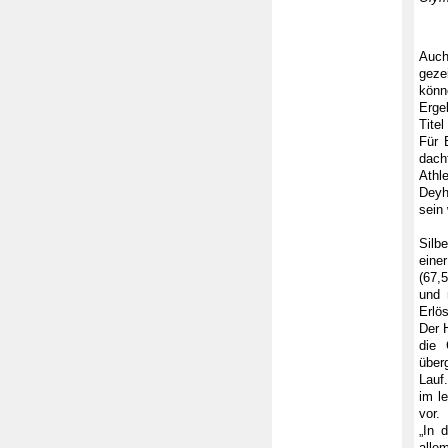
Auch
geze
könn
Erge
Titel
Für 
dach
Athl
Deyh
sein 
Silb
eine
(67,
und 
Erlö
Der 
die 
über
Lauf
im l
vor.
„In 
alle