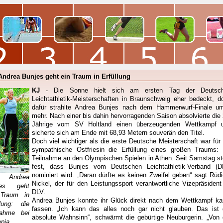
Andrea Bunjes geht ein Traum in Erfüllung
KJ
- Die Sonne hielt sich am ersten Tag der Deutsc
Leichtathletik-Meisterschaften in Braunschweig eher bedeckt, d
dafür strahlte Andrea Bunjes nach dem Hammerwurf-Finale u
mehr. Nach einer bis dahin hervorragenden Saison absolvierte die 
Jährige vom SV Holtland einen überzeugenden Wettkampf 
sicherte sich am Ende mit 68,93 Metern souverän den Titel.
Doch viel wichtiger als die erste Deutsche Meisterschaft war für 
sympathische Ostfriesin die Erfüllung eines großen Traums: 
Teilnahme an den Olympischen Spielen in Athen. Seit Samstag st
fest, dass Bunjes vom Deutschen Leichtathletik-Verband (D
nominiert wird. „Daran dürfte es keinen Zweifel geben“ sagt Rüdi
 Andrea
Nickel, der für den Leistungssport verantwortliche Vizepräsident
jes geht
DLV.
 Traum in
Andrea Bunjes konnte ihr Glück direkt nach dem Wettkampf k
llung: die
fassen. „Ich kann das alles noch gar nicht glauben. Das ist 
nahme bei
absolute Wahnsinn“, schwärmt die gebürtige Neuburgerin. „Von 
pia