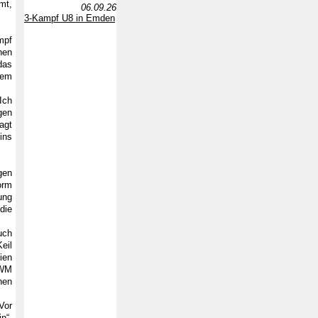
mt,
06.09.26
3-Kampf U8 in Emden
mpf
hen
das
dem
Ich
gen
agt
ins
gen
orm
ung
die
uch
eil
ien
 WM
hen
Vor
n“,