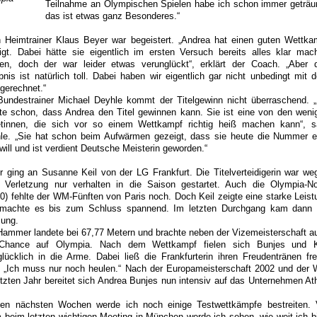
Teilnahme an Olympischen Spielen habe ich schon immer geträu
das ist etwas ganz Besonderes.“
 Heimtrainer Klaus Beyer war begeistert. „Andrea hat einen guten Wettka
igt. Dabei hätte sie eigentlich im ersten Versuch bereits alles klar mac
en, doch der war leider etwas verunglückt“, erklärt der Coach. „Aber 
bnis ist natürlich toll. Dabei haben wir eigentlich gar nicht unbedingt mit 
 gerechnet.“
Bundestrainer Michael Deyhle kommt der Titelgewinn nicht überraschend. „
te schon, dass Andrea den Titel gewinnen kann. Sie ist eine von den weni
etinnen, die sich vor so einem Wettkampf richtig heiß machen kann“, s
le. „Sie hat schon beim Aufwärmen gezeigt, dass sie heute die Nummer e
will und ist verdient Deutsche Meisterin geworden.“
er ging an Susanne Keil von der LG Frankfurt. Die Titelverteidigerin war we
r Verletzung nur verhalten in die Saison gestartet. Auch die Olympia-N
50) fehlte der WM-Fünften von Paris noch. Doch Keil zeigte eine starke Leist
machte es bis zum Schluss spannend. Im letzten Durchgang kam dann 
sung.
Hammer landete bei 67,77 Metern und brachte neben der Vizemeisterschaft a
Chance auf Olympia. Nach dem Wettkampf fielen sich Bunjes und K
glücklich in die Arme. Dabei ließ die Frankfurterin ihren Freudentränen fre
. „Ich muss nur noch heulen.“ Nach der Europameisterschaft 2002 und der
etzten Jahr bereitet sich Andrea Bunjes nun intensiv auf das Unternehmen At
den nächsten Wochen werde ich noch einige Testwettkämpfe bestreiten. 
m beim letzten wichtigen Meeting in München werde ich sehen, wie weit ich bi