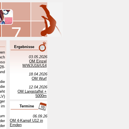
Ergebnisse
hen
03.05.2026
och
OM Einzel
mso
M/WJU16/U14
28-
und
18.04.2026
OM Wurf
die
die
12.04.2026
eht
OM Langstaffel +
5000m
LV)
ger
 im
Termine
aum
06.09.26
OM 4-Kampf U12 in
der
Emden
der